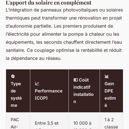
L'apport du solaire en complément
L’intégration de panneaux photovoltaïques ou solaires
thermiques peut transformer une rénovation en projet
d’autonomie partielle. Les premiers produisent de
l’électricité pour alimenter la pompe à chaleur ou les
équipements, les seconds chauffent directement l’eau
sanitaire. Ce couplage optimise la rentabilité et réduit
la dépendance au réseau.
🔄
📊
💶 Coût
Type
📈
Gain
indicatif
de
Performance
DPE
installatio
systè
(COP)
estim
n
me
é
PAC
1 à 2
Entre 3,5 et
10 000 à
Air-
classe