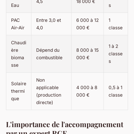
4,5
18 000 €
Eau
s
PAC
Entre 3,0 et
6 000 à 12
1
Air-Air
4,0
000 €
classe
Chaudi
1 à 2
ère
Dépend du
8 000 à 15
classe
bioma
combustible
000 €
s
sse
Non
Solaire
applicable
4 000 à 8
0,5 à 1
thermi
(production
000 €
classe
que
directe)
L'importance de l'accompagnement
par un expert RGE