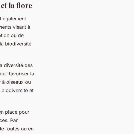
t la flore
nt également
ents visant à
ation ou de
la biodiversité
a diversité des
our favoriser la
ir à oiseaux ou
 biodiversité et
en place pour
ces. Par
de routes ou en