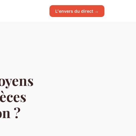
L'envers du direct →
oyens
pèces
on ?