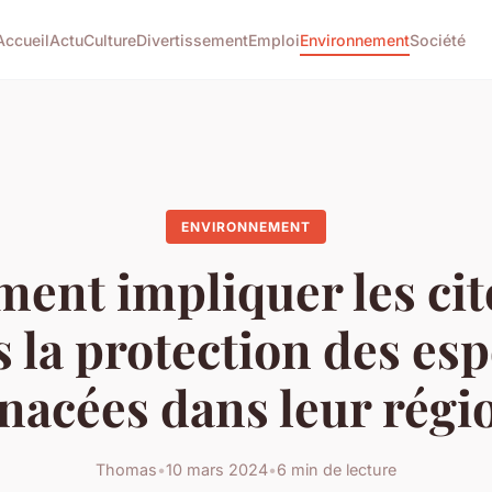
Accueil
Actu
Culture
Divertissement
Emploi
Environnement
Société
ENVIRONNEMENT
ent impliquer les cit
 la protection des es
acées dans leur régi
Thomas
•
10 mars 2024
•
6 min de lecture