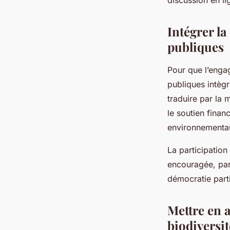
discussion en l
Intégrer la
publiques
Pour que l’engag
publiques intèg
traduire par la
le soutien finan
environnementau
La participation
encouragée, par
démocratie parti
Mettre en a
biodiversit