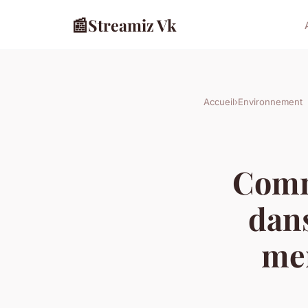
📰
Streamiz Vk
Accueil
›
Environnement
Comm
dans
men