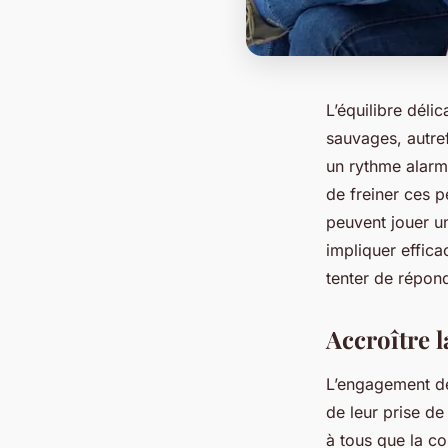
L’équilibre dél
sauvages, autref
un rythme alarm
de freiner ces p
peuvent jouer un
impliquer effica
tenter de répond
Accroître l
L’engagement de
de leur prise de
à tous que la co