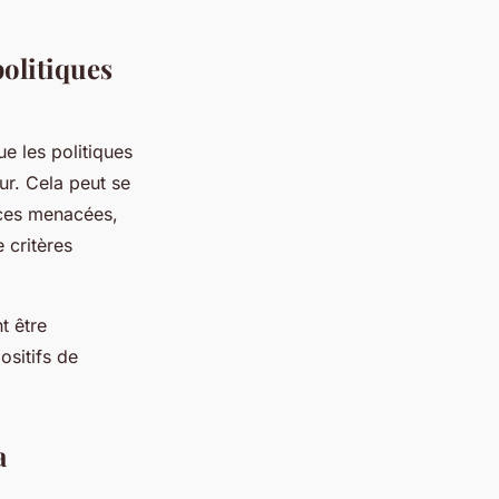
politiques
ue les politiques
ur. Cela peut se
èces menacées,
 critères
t être
ositifs de
a