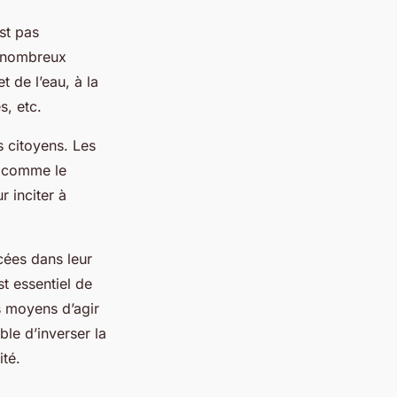
est pas
e nombreux
t de l’eau, à la
s, etc.
 citoyens. Les
, comme le
 inciter à
cées dans leur
t essentiel de
es moyens d’agir
ible d’inverser la
ité.