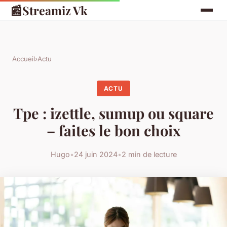
📰
Streamiz Vk
Accueil
›
Actu
ACTU
Tpe : izettle, sumup ou square
– faites le bon choix
Hugo
•
24 juin 2024
•
2 min de lecture