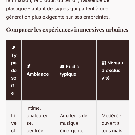
fait maison, le produit du terroir, l’absence de
plastique - autant de signes qui parlent à une
génération plus exigeante sur ses empreintes.
Comparer les expériences immersives urbaines
🎵
Ty
pe
🔐 Niveau
🌌
👥 Public
de
d'exclusi
Ambiance
typique
so
vité
rti
e
Intime,
Li
chaleureu
Amateurs de
Modéré -
ve
se,
musique
ouvert à
cl
centrée
émergente,
tous mais