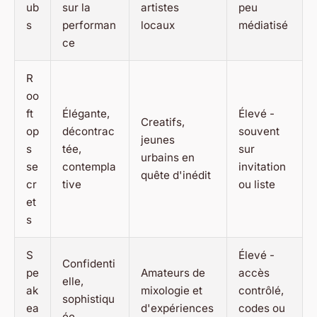
ub
sur la
artistes
peu
s
performan
locaux
médiatisé
ce
R
oo
ft
Élégante,
Élevé -
Creatifs,
op
décontrac
souvent
jeunes
s
tée,
sur
urbains en
se
contempla
invitation
quête d'inédit
cr
tive
ou liste
et
s
S
Élevé -
Confidenti
pe
Amateurs de
accès
elle,
ak
mixologie et
contrôlé,
sophistiqu
ea
d'expériences
codes ou
ée,