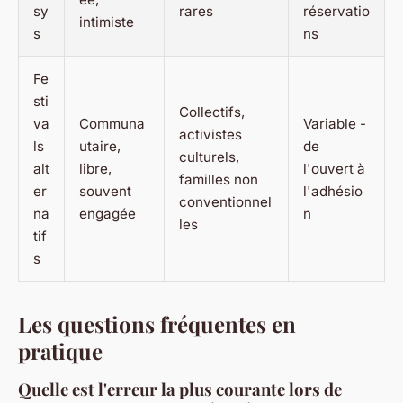
sy
rares
réservatio
intimiste
s
ns
Fe
sti
Collectifs,
va
Communa
Variable -
activistes
ls
utaire,
de
culturels,
alt
libre,
l'ouvert à
familles non
er
souvent
l'adhésio
conventionnel
na
engagée
n
les
tif
s
Les questions fréquentes en
pratique
Quelle est l'erreur la plus courante lors de